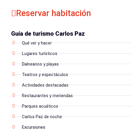
Reservar habitación
Guía de turismo Carlos Paz
Qué ver y hacer
Lugares turísticos
Balnearios y playas
Teatros y espectáculos
Actividades destacadas
Restaurantes y meriendas
Parques acuáticos
Carlos Paz de noche
Excursiones