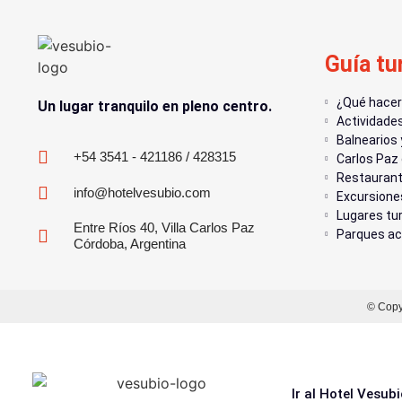
Guía tu
¿Qué hacer 
Un lugar tranquilo en pleno centro.
Actividade
Balnearios 
+54 3541 - 421186 / 428315
Carlos Paz
Restaurant
info@hotelvesubio.com
Excursione
Lugares tur
Entre Ríos 40, Villa Carlos Paz
Parques ac
Córdoba, Argentina
© Copy
Ir al Hotel Vesub